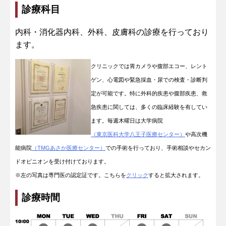
診療科目
内科・消化器内科、外科、皮膚科の診療を行っており
ます。
クリニックでは胃カメラや腹部エコー、レント
ゲン、心電図や緊急採血・尿での検査・診断判
定が可能です。特に外科的疾患や腹部疾患、救
急疾患に関しては、多くの臨床経験を有してい
ます。毎週木曜日は大学病院
（東京医科大学八王子医療センター）
や高次機
能病院
（TMGあさか医療センター）
での手術を行っており、手術相談やセカン
ドオピニオンを受け付けております。
※左の写真は専門医の認定証です。こちらを
クリック
すると拡大されます。
診療時間